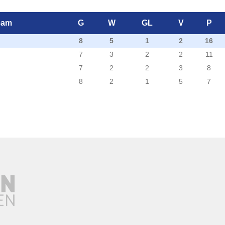
eam
G
W
GL
V
P
8
5
1
2
16
7
3
2
2
11
7
2
2
3
8
8
2
1
5
7