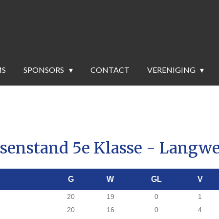
MS
SPONSORS
CONTACT
VERENIGING
senstand 5e Klasse - Langwe
G
W
GL
V
20
19
0
1
20
16
0
4