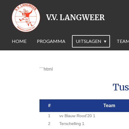
Ga
direct
V.V. LANGWEER
naar
de
hoofdinhoud
HOME
PROGAMMA
UITSLAGEN
TEA
```html
Tus
#
Team
1
vv Blauw Rood'20 1
2
Terschelling 1