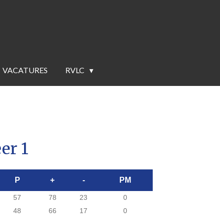
VACATURES
RVLC
er 1
P
+
-
PM
57
78
23
0
48
66
17
0