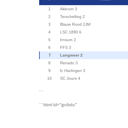
1
Akkrum 3
2
Terschelling 2
3
Blauw Rood 2JM
4
LSC 1890 6
5
Irnsum 2
6
FFS 3
7
Langweer 2
8
Renado 3
9
fc Harlingen 3
10
SC Joure 4
```
```html id="gvib6s"