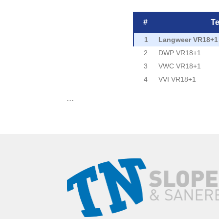
#
T
1
Langweer VR18+1
2
DWP VR18+1
3
VWC VR18+1
4
VVI VR18+1
```