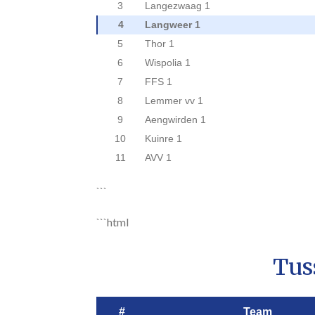
3
Langezwaag 1
4
Langweer 1
5
Thor 1
6
Wispolia 1
7
FFS 1
8
Lemmer vv 1
9
Aengwirden 1
10
Kuinre 1
11
AVV 1
```
```html
Tus
#
Team